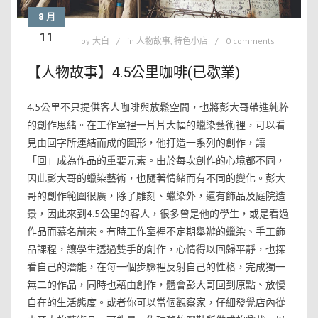
8 月
11
by
大白
in
人物故事
,
特色小店
0 comments
【人物故事】4.5公里咖啡(已歇業)
4.5公里不只提供客人咖啡與放鬆空間，也將彭大哥帶進純粹
的創作思緒。在工作室裡一片片大幅的蠟染藝術裡，可以看
見由回字所連結而成的圖形，他打造一系列的創作，讓
「回」成為作品的重要元素。由於每次創作的心境都不同，
因此彭大哥的蠟染藝術，也隨著情緒而有不同的變化。彭大
哥的創作範圍很廣，除了雕刻、蠟染外，還有飾品及庭院造
景，因此來到4.5公里的客人，很多曾是他的學生，或是看過
作品而慕名前來。有時工作室裡不定期舉辦的蠟染、手工飾
品課程，讓學生透過雙手的創作，心情得以回歸平靜，也探
看自己的潛能，在每一個步驟裡反射自己的性格，完成獨一
無二的作品，同時也藉由創作，體會彭大哥回到原點、放慢
自在的生活態度。或者你可以當個觀察家，仔細發覺店內從