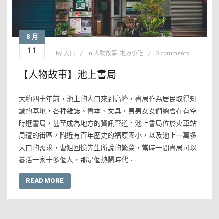
8 月
11
by
大白
in
人物故事
,
地方小吃
0 comments
【人物故事】池上書局
大約四十年前，池上的人口來到高峰，書局作為居民取得知
識的基地，各種雜誌、書本、文具，男男女女們總會在有空
時逛書局，甚至成為地方的資訊管道。池上書局位於火車站
周遭的街區，附近有百年歷史的福原國小，以及池上一萬多
人口的需求，曹姐回憶先生所說的繁榮，當時一間書局可以
養活一家十多個人，那是個熱鬧時代。
READ MORE