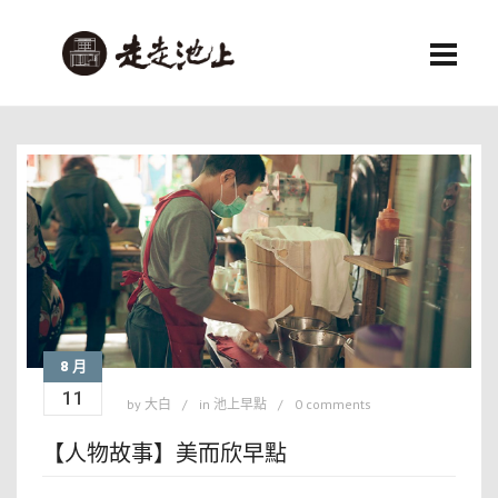
8 月
11
by
大白
in
池上早點
0 comments
【人物故事】美而欣早點