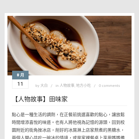
8 月
11
by
大白
in
人物故事
,
地方小吃
0 comments
【人物故事】田味家
點心是一種生活的調劑，在正餐前挑選喜歡的點心，讓放鬆
時間增添喜悅的味道。也有人將他視為記憶的源頭，回到校
園附近的街角挫冰店，削好的冰屑淋上店家熬煮的黑糖水，
兩個人開心共吃一碗冰的情境，或是家裡餐桌上享用媽媽備