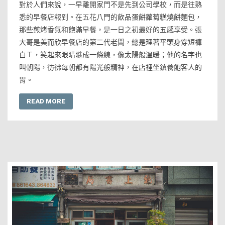
對於人們來說，一早離開家門不是先到公司學校，而是往熟
悉的早餐店報到。在五花八門的飲品蛋餅蘿蔔糕燒餅麵包，
那些煎烤香氣和飽滿早餐，是一日之初最好的五感享受。張
大哥是美而欣早餐店的第二代老闆，總是理著平頭身穿短褲
白Ｔ，笑起來眼睛瞇成一條線，像太陽般溫暖；他的名字也
叫朝陽，彷彿每朝都有陽光般精神，在店裡坐鎮養飽客人的
胃。
READ MORE