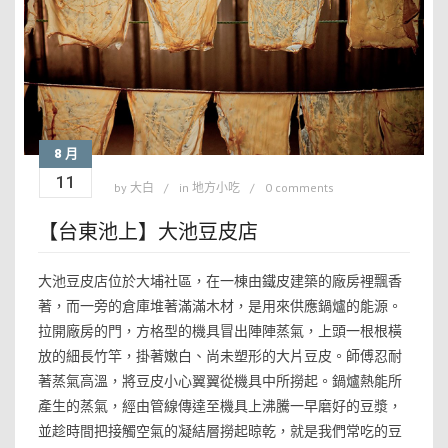
8 月
11
by
大白
in
地方小吃
0 comments
【台東池上】大池豆皮店
大池豆皮店位於大埔社區，在一棟由鐵皮建築的廠房裡飄香
著，而一旁的倉庫堆著滿滿木材，是用來供應鍋爐的能源。
拉開廠房的門，方格型的機具冒出陣陣蒸氣，上頭一根根橫
放的細長竹竿，掛著嫩白、尚未塑形的大片豆皮。師傅忍耐
著蒸氣高溫，將豆皮小心翼翼從機具中所撈起。鍋爐熱能所
產生的蒸氣，經由管線傳達至機具上沸騰一早磨好的豆漿，
並趁時間把接觸空氣的凝結層撈起晾乾，就是我們常吃的豆