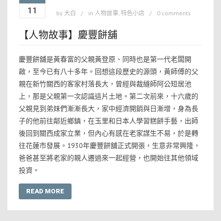
11
by
大白
in
人物故事
,
特色小店
0 comments
【人物故事】慶豐餅舖
慶豐餅舖是黃春富的父親黃登原、同時也是第一代老闆開
啟，至今已有八十多年。回想這段歷史的源頭，黃師傅的父
親在新竹關西的客家村落長大，曾經與裁縫師阿公短居池
上，那是父親第一次認識這片土地。第二次前來，十六歲的
父親見到弟妹們漸漸長大，家中經濟開銷與日漸增，身為長
子的他前往鄰近鄉鎮，在玉里和日本人學習糕餅手藝，出師
後回到關西成家立業，但內心有感在老家謀生不易，於是轉
往花蓮市發展。1930年慶豐餅舖正式開張，生意非常興隆，
爸爸甚至將老家的親人遷過來一起經營，也開始往其他領域
投資。
READ MORE