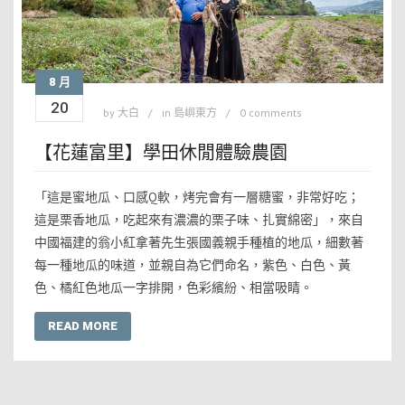
8 月
20
by
大白
in
島嶼東方
0 comments
【花蓮富里】學田休閒體驗農園
「這是蜜地瓜、口感Q軟，烤完會有一層糖蜜，非常好吃；
這是栗香地瓜，吃起來有濃濃的栗子味、扎實綿密」，來自
中國福建的翁小紅拿著先生張國義親手種植的地瓜，細數著
每一種地瓜的味道，並親自為它們命名，紫色、白色、黃
色、橘紅色地瓜一字排開，色彩繽紛、相當吸睛。
READ MORE