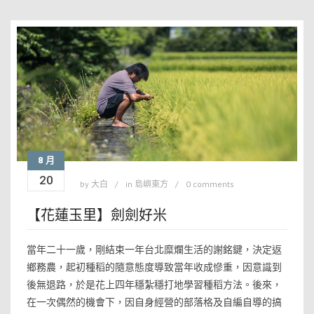
8 月
20
by
大白
in
島嶼東方
0 comments
【花蓮玉里】劍劍好米
當年二十一歲，剛結束一年台北糜爛生活的謝銘鍵，決定返
鄉務農，起初種稻的隨意態度導致當年收成慘重，因意識到
後無退路，於是花上四年穩紮穩打地學習種稻方法。後來，
在一次偶然的機會下，因自身經營的部落格及自編自導的搞