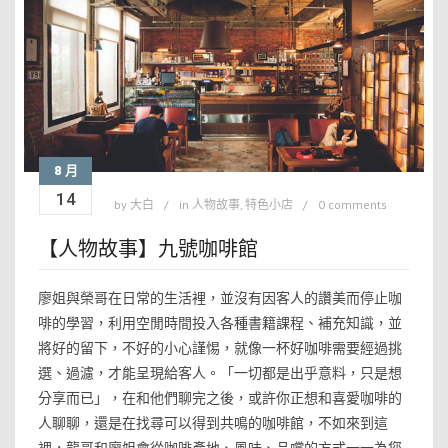
8 月
14
by
大白
in
人物故事
,
特色小店
0 comments
【人物故事】九號咖啡館
廖姐與榮哥在日常的生活裡，並沒有因客人的讚美而停止咖
啡的學習，利用空閒時間投入各種書籍課程、補充知識，並
將好的留下，不好的小心謹惕，就像一杯好咖啡需要經過挑
選、過濾，才能呈現給客人。「一切都是出乎意料，只是想
分享而已」，在和他們聊完之後，或許你正想和喜愛咖啡的
人聊聊，還是在找尋可以得到共鳴的咖啡館，不如來到這
裡，龍哥和廖姐會從咖啡產地、風味、品嚐的方式一一為您