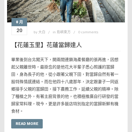
8 月
20
by
大白
in
島嶼東方
0 comments
【花蓮玉里】花蓮當歸達人
畢業後到台北闖天下，開兩間連鎖海產餐廳的張再進，因想
起父親離世時，最掛念的是他花大半輩子悉心照護的當歸
田，身為長子的他，從小跟著父親下田，對當歸自然有著一
股特殊情感連結。而在他四十八歲那年，決定跟妻子一同返
鄉接手父親的當歸田，接下農務工作，延續父親的精神。除
了種植之外，有著主廚背景的他，也積極推廣自行研發的當
歸家常料理，現今，更是許多飯店特別指定的當歸新鮮有機
食材。
READ MORE