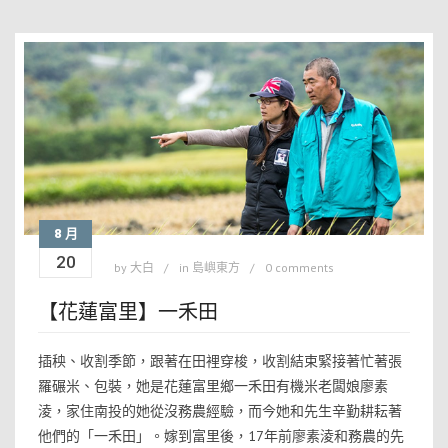
8 月
20
by
大白
in
島嶼東方
0 comments
【花蓮富里】一禾田
插秧、收割季節，跟著在田裡穿梭，收割結束緊接著忙著張
羅碾米、包裝，她是花蓮富里鄉一禾田有機米老闆娘廖素
淩，家住南投的她從沒務農經驗，而今她和先生辛勤耕耘著
他們的「一禾田」。嫁到富里後，17年前廖素淩和務農的先