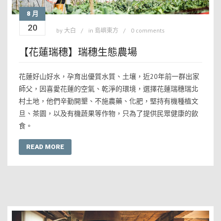
8 月
20
by
大白
in
島嶼東方
0 comments
【花蓮瑞穗】瑞穗生態農場
花蓮好山好水，孕育出優質水質、土壤，近20年前一群出家
師父，因喜愛花蓮的空氣、乾淨的環境，選擇花蓮瑞穗瑞北
村土地，他們辛勤開墾、不施農藥、化肥，堅持有機種植文
旦、茶園，以及有機蔬果等作物，只為了提供民眾健康的飲
食。
READ MORE