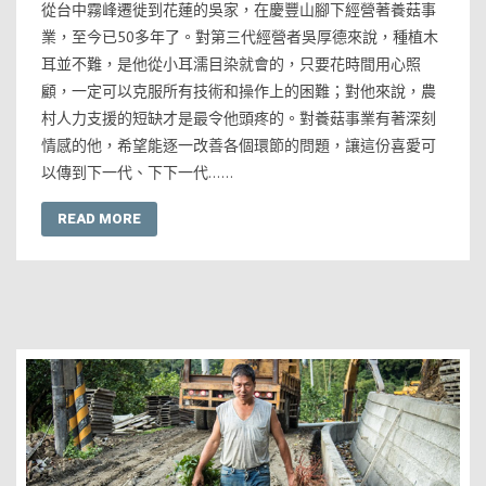
從台中霧峰遷徙到花蓮的吳家，在慶豐山腳下經營著養菇事
業，至今已50多年了。對第三代經營者吳厚德來說，種植木
耳並不難，是他從小耳濡目染就會的，只要花時間用心照
顧，一定可以克服所有技術和操作上的困難；對他來說，農
村人力支援的短缺才是最令他頭疼的。對養菇事業有著深刻
情感的他，希望能逐一改善各個環節的問題，讓這份喜愛可
以傳到下一代、下下一代……
READ MORE