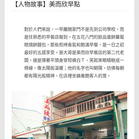
【人物故事】美而欣早點
»
對於人們來說，一早離開家門不是先到公司學校，而
是往熟悉的早餐店報到。在五花八門的飲品蛋餅蘿蔔
糕燒餅麵包，那些煎烤香氣和飽滿早餐，是一日之初
最好的五感享受。張大哥是美而欣早餐店的第二代老
闆，總是理著平頭身穿短褲白Ｔ，笑起來眼睛瞇成一
條線，像太陽般溫暖；他的名字也叫朝陽，彷彿每朝
都有陽光般精神，在店裡坐鎮養飽客人的胃。
»