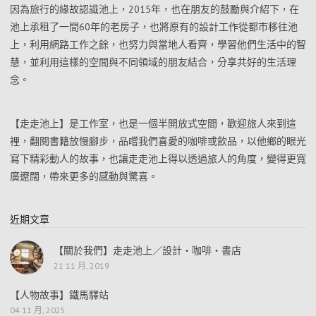
因為旅行的緣故認識池上，2015年，也在朋友的鼓勵與介紹下，在
池上承租了一間60年的老房子，也將原有的設計工作從都市移往池
上，利用網路工作之餘，也努力與當地人看齊，學習他們生活中的智
慧，並利用這樣的空間與不同領域的朋友結合，分享共好的生活理
念。
【走走池上】是工作室，也是一個半開放式空間，歡迎旅人來到這
裡，翻閱書籍放慢腳步，品嚐我們喜愛的咖啡或飲品，以他鄉的眼光
寫下精彩動人的故事，也讓走走池上得以透過旅人的角度，變得更寬
廣遼闊，帶來更多的感動與驚喜。
近期文章
【關於我們】走走池上／設計・咖啡・書店
21 11 月, 2019
【人物故事】鐵馬驛站
04 11 月, 2025