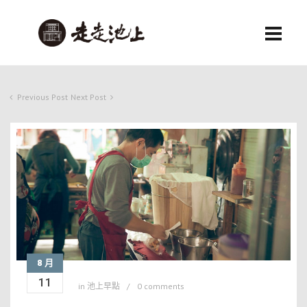
Previous Post
Next Post
8 月
11
in
池上早點
0 comments