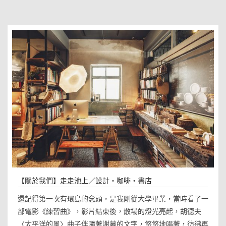
【關於我們】走走池上／設計・咖啡・書店
還記得第一次有環島的念頭，是我剛從大學畢業，當時看了一
部電影《練習曲》，影片結束後，散場的燈光亮起，胡德夫
〈太平洋的風〉曲子伴隨著謝幕的文字，悠悠地唱著，彷彿再