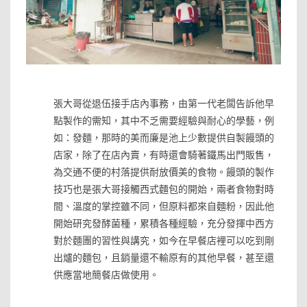
»
張大哥從退伍接手店內事務，由第一代老闆告訴他早
點製作的需知，其中不乏需要經驗與耐心的學藝，例
如：發麵，那時的美而廉是池上少數提供自製饅頭的
店家，除了在店內賣，有時還會騎著鐵馬出門販售，
為交通不便的村落提供耐放價美的食物。饅頭的製作
技巧也是張大哥接觸西式麵包的開始，兩者食物對時
間、溫度的掌控雖不同，但原料都來自麵粉，因此他
開始研究發酵菌種，累積各種經驗，充分發揮中西方
對於麵團的習性與講究，如今在早餐店裡可以吃到剛
出爐的麵包，且銷量還不輸原有的其他早餐，甚至還
供應當地簡餐店做使用。
»