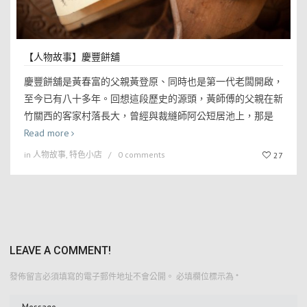
【人物故事】慶豐餅舖
慶豐餅舖是黃春富的父親黃登原、同時也是第一代老闆開啟，
至今已有八十多年。回想這段歷史的源頭，黃師傅的父親在新
竹關西的客家村落長大，曾經與裁縫師阿公短居池上，那是
Read more
in
人物故事
,
特色小店
0 comments
27
LEAVE A COMMENT!
發佈留言必須填寫的電子郵件地址不會公開。
必填欄位標示為
*