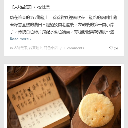
【人物故事】小安比樂
騎在筆直的197縣道上，徐徐微風迎面吹來，道路的兩側伴隨
著綠意盎然的農田。經過幾間老屋後，左轉後的第一間小房
子，傳統白色磚片搭配水藍色牆面，有種舒服與親切感～這
Read more
in
人物故事
,
台東池上
,
特色小店
0 comments
24