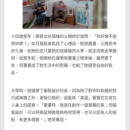
十四歲那年，察覺女兒情緒的父親終於發問：「你好像不是
很快樂？」如月鼓起勇氣說了心裡話，她想畫畫。父親思考
許久後，和她約定只要她的成績維持水準，就支持她去學藝
術。從那年起，她開始在課業與畫筆之間穿梭，雖然累了
些，但畫畫成了她生活中的慰藉，也給了她感受自由的氣
息。
大學時，她選擇了服裝設計科系，因為除了對布料和縫紉技
巧感興趣之外，更吸引她的，是能將「美感」實實在在穿在
人身上的感覺。「畫畫時，我是在創作一個單獨的美；但服
裝設計，可以把美延伸進風格與材質裡，也可以因為人的搭
配，有更多樣貌。」她笑著說。