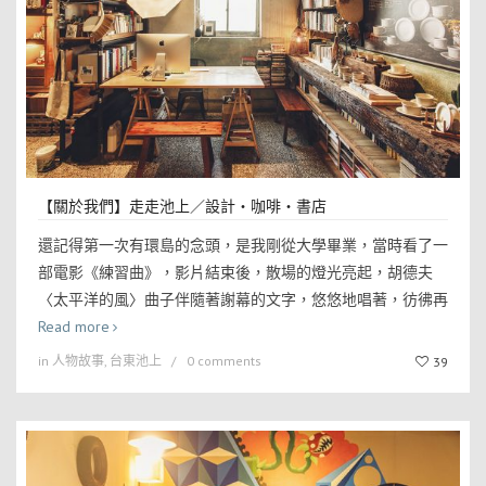
【關於我們】走走池上／設計・咖啡・書店
還記得第一次有環島的念頭，是我剛從大學畢業，當時看了一
部電影《練習曲》，影片結束後，散場的燈光亮起，胡德夫
〈太平洋的風〉曲子伴隨著謝幕的文字，悠悠地唱著，彷彿再
Read more
in
人物故事
,
台東池上
0 comments
39