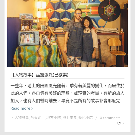
【人物故事】巫露派派(已歇業)
一整年，池上的田園風光隨著四季有著美麗的變化，而居住於
此的人們，各自懷有美好的理想、或現實的考量，有新的旅人
加入，也有人們暫時離去，畢竟不是所有的故事都會那麼完
Read more
in
人物故事
,
台東池上
,
地方小吃
,
池上美食
,
特色小店
0 comments
8