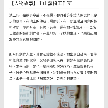
【人物故事】里山藝術工作室
池上的小路總是寧靜，不張揚，卻藏著許多讓人願意停下腳
步的故事。在池上的傳統市場附近，有一間溫暖且明亮的藝
術空間，屋內有布、有繡、有畫，還有她─杜如月，一位來
自越南的藝術創作者，在此地紮下了她的生活，也編織起關
於夢想與選擇的軌跡。
如月的創作人生，其實起點並不浪漫。她出身自越南一個學
術氣息濃厚的家庭，父親是研究人員，對她有著頗高的期
待。求學時期，她也一度乖乖扮演好乖巧、成績優異的孩
子，只是心裡始終有個聲音，當她畫畫的時候就會浮現的想
法，那是一種比起「把書念好」更真切的快樂。