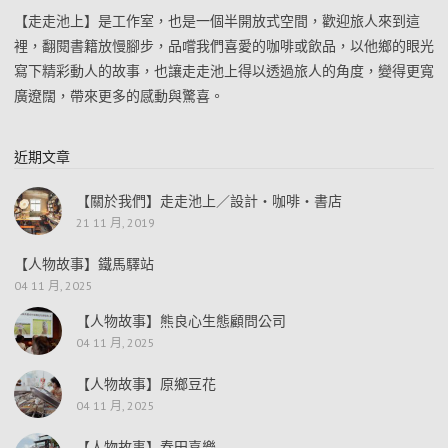
【走走池上】是工作室，也是一個半開放式空間，歡迎旅人來到這
裡，翻閱書籍放慢腳步，品嚐我們喜愛的咖啡或飲品，以他鄉的眼光
寫下精彩動人的故事，也讓走走池上得以透過旅人的角度，變得更寬
廣遼闊，帶來更多的感動與驚喜。
近期文章
【關於我們】走走池上／設計・咖啡・書店
21 11 月, 2019
【人物故事】鐵馬驛站
04 11 月, 2025
【人物故事】熊良心生態顧問公司
04 11 月, 2025
【人物故事】原鄉豆花
04 11 月, 2025
【人物故事】春田喜樂