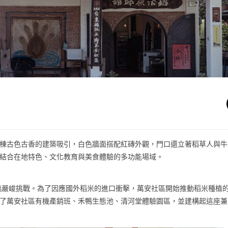
棟古色古香的建築吸引，白色牆面搭配紅磚外觀，門口還立著稻草人與牛
結合在地特色、文化教育與美食體驗的多功能場域。
面臨嚴峻挑戰。為了因應國外稻米的進口衝擊，萬安社區開始推動稻米種植
了萬安社區有機產銷班、禾鴨生態池、清河堂體驗園區，並建構起這座兼