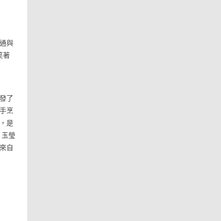
通與
笑著
發了
手烹
，是
。玉瑩
來自