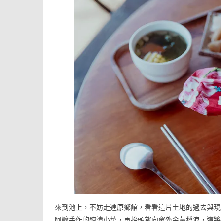
來到池上，不妨走進原鄉館，看看這片土地的過去與現
阿嬤手作的醃漬小菜，再抬頭望向窗外金黃稻浪，這將