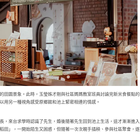
的田園景象。此時，玉瑩姊才剛與社區媽媽教室班員討論完新米食餐點的
以用另一種視角感受原鄉館和池上緊密相連的情感。
長，來台求學時認識了先生，婚後隨著先生回到池上生活，這才漸漸進入
稻田」，一開始陌生又困惑，但隨著一次次親手插秧、參與社區聚會，逐