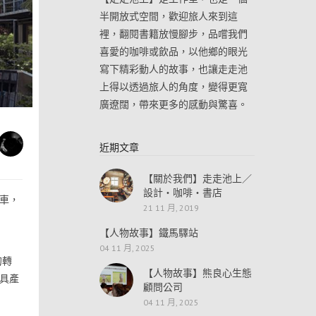
半開放式空間，歡迎旅人來到這
裡，翻閱書籍放慢腳步，品嚐我們
喜愛的咖啡或飲品，以他鄉的眼光
寫下精彩動人的故事，也讓走走池
上得以透過旅人的角度，變得更寬
廣遼闊，帶來更多的感動與驚喜。
近期文章
【關於我們】走走池上／
設計・咖啡・書店
車，
21 11 月, 2019
【人物故事】鐵馬驛站
04 11 月, 2025
的轉
【人物故事】熊良心生態
具產
顧問公司
04 11 月, 2025