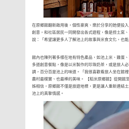
在原鄉館翻新啟用後，個性豪爽、樂於分享的她便投入
創意，和社區居民一同開發出各式遊程，像是控土窯、
說：「希望讓更多人了解池上的故事與米食文化，也能
館內也陳列著多樣在地有特色產品，如池上米、雞蛋、
多道創意餐點，像是以米製作的珍珠奶茶，或是旅人必
調，百分百是池上的味道。「我很喜歡看旅人坐在館裡
農村最樸實、也最棒的美味。 【稻米原鄉館】從開館
姊相信，原鄉館不僅是旅遊地標，更是讓人重新連結土
池上的真摯情感。