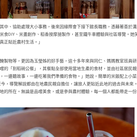
其中、協助處理大小事務，後來因緣際會下接下館長職務，憑藉著善於溝
米食DIY、米畫創作、稻香按摩搥製作，甚至鐵牛車體驗與社區導覽。她
真正貼近農村生活。」
醃製物等，更因為玉瑩姊的好手藝，這十多年來與同仁、媽媽教室班員研
嚐的「割稻碗公餐」，其餐點全部使用當地生產的食材，並由社區居民親
，一邊聽故事，一邊吃著我們準備的食物。」她說，簡單的米飯配上小菜
至今，導覽解說都由在地農民親自擔任，讓旅人更貼近此地的過去與未來
地的所在。無論是品嚐美食，或是參與農村體驗，每一個人都能帶走一份