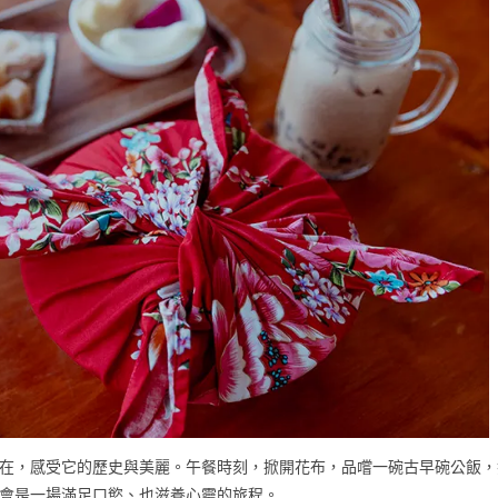
在，感受它的歷史與美麗。午餐時刻，掀開花布，品嚐一碗古早碗公飯，
會是一場滿足口慾、也滋養心靈的旅程。