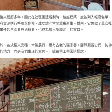
後來荒廢多年，因此在社區重建規劃時，這座建築一度被列入報廢名單，
府資源進行整理與翻修，成功讓老空間重獲新生。對內，它象徵了萬安社
串連起生產者與消費者，也成為旅人認識池上的窗口。
片、各式稻米品種、木製農具，還有古老的碾米器，靜靜凝視它們，彷彿
的地方，而是我們生活的寫照。」館長葉玉瑩常這樣說。