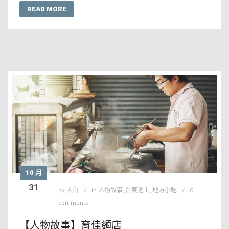
READ MORE
10 月
31
by
大白
in
人物故事
,
台東池上
,
地方小吃
0
comments
【人物故事】育佳麵店