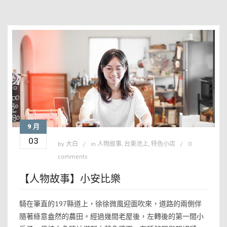
9 月
03
by
大白
in
人物故事
,
台東池上
,
特色小店
0
comments
【人物故事】小安比樂
騎在筆直的197縣道上，徐徐微風迎面吹來，道路的兩側伴
隨著綠意盎然的農田。經過幾間老屋後，左轉後的第一間小