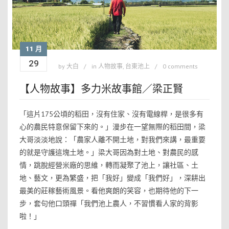
11 月
29
by
大白
in
人物故事
,
台東池上
0 comments
【人物故事】多力米故事館／梁正賢
「這片175公頃的稻田，沒有住家、沒有電線桿，是很多有
心的農民特意保留下來的。」漫步在一望無際的稻田間，梁
大哥淡淡地說：「農家人離不開土地，對我們來講，最重要
的就是守護這塊土地。」梁大哥因為對土地、對農民的感
情，跳脫經營米廠的思維，轉而凝聚了池上，讓社區、土
地、藝文，更為繁盛，把「我好」變成「我們好」，深耕出
最美的莊稼藝術風景。看他爽朗的笑容，也期待他的下一
步，套句他口頭禪「我們池上農人，不習慣看人家的背影
啦！」