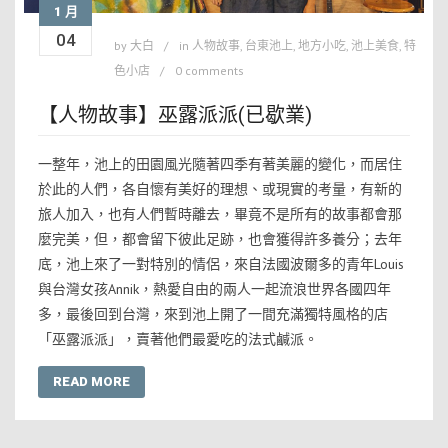
1 月
04
by
大白
in
人物故事
,
台東池上
,
地方小吃
,
池上美食
,
特
色小店
0 comments
【人物故事】巫露派派(已歇業)
一整年，池上的田園風光隨著四季有著美麗的變化，而居住
於此的人們，各自懷有美好的理想、或現實的考量，有新的
旅人加入，也有人們暫時離去，畢竟不是所有的故事都會那
麼完美，但，都會留下彼此足跡，也會獲得許多養分；去年
底，池上來了一對特別的情侶，來自法國波爾多的青年Louis
與台灣女孩Annik，熱愛自由的兩人一起流浪世界各國四年
多，最後回到台灣，來到池上開了一間充滿獨特風格的店
「巫露派派」，賣著他們最愛吃的法式鹹派。
READ MORE