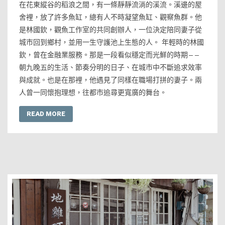
在花東縱谷的稻浪之間，有一條靜靜流淌的溪流。溪邊的屋
舍裡，放了許多魚缸，總有人不時凝望魚缸、觀察魚群。他
是林國欽，觀魚工作室的共同創辦人，一位決定陪同妻子從
城市回到鄉村，並用一生守護池上生態的人。 年輕時的林國
欽，曾在金融業服務。那是一段看似穩定而光鮮的時期——
朝九晚五的生活、節奏分明的日子、在城市中不斷追求效率
與成就。也是在那裡，他遇見了同樣在職場打拼的妻子。兩
人曾一同懷抱理想，往都市追尋更寬廣的舞台。
READ MORE