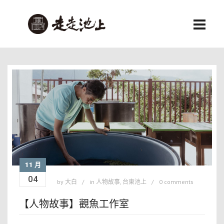
11 月
04
by
大白
in
人物故事
,
台東池上
0 comments
【人物故事】觀魚工作室