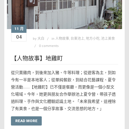
11 月
04
by
大白
in
人物故事
,
台東池上
,
地方小吃
,
池上美食
0 comments
【人物故事】地雞町
從只賣雞肉，到後來加入豬、牛等料理；從遊客為主，到如
今有一半是本地客人；從單純餐飲，到結合花藝課程、夏令
營活動……【地雞町】已不僅是餐廳，而更像是一個小型文
化場域。今年，她更與朋友合作舉辦池上夏令營，帶孩子透
過料理、手作與文化體驗認識土地。「未來我希望，這裡除
了有美食，也是一個分享故事、交流思想的地方。」
READ MORE