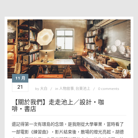
11 月
21
by
大白
in
人物故事
,
台東池上
0 comments
【關於我們】走走池上／設計・咖
啡・書店
還記得第一次有環島的念頭，是我剛從大學畢業，當時看了
一部電影《練習曲》，影片結束後，散場的燈光亮起，胡德