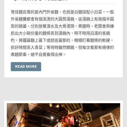
育佳麵店賣的是內門外省麵，也就是白麵搭配小白菜，一般
外省麵攤都會有個滾燙的大圓筒湯鍋，這湯鍋上有兩個半圓
型的鍋蓋，分別放著清水及大骨湯頭。煮麵時，老闆會熟練
抓出大小碗份量的麵條丟到湯鍋內，時不時用舀湯的長鍋
杓，將鐵蓋翻上蓋下或掀這蓋那的，眼睛盯著麵條的軟硬，
抓好時間丟入青菜；等待時雖然頗餓，但每次看那有規律的
煮麵節奏，總不自覺看得出神。
READ MORE