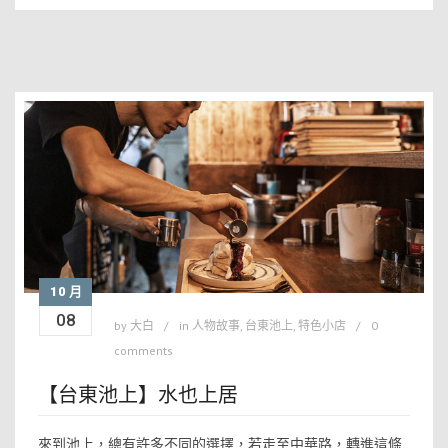
10 月
08
by
大白
in
人物故事
,
台東池上
,
特色小店
0
comments
【台東池上】水也上居
來到池上，總有許多不同的選擇，若走至中華路，轉進這條