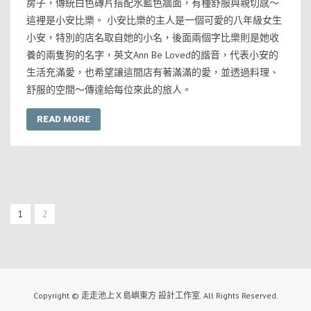
房子，傳統白色磚片搭配水藍色牆面，有種舒服與親切感～
這裡是小安比樂。 小安比樂的主人是一個可愛的八年級女生
小安，特別的店名取自她的小名，後面兩個字比樂則是她收
養的兩隻狗的名字，英文Ann Be Loved的諧音，代表小安的
生活充滿愛，也希望讓這間店有著滿滿的愛，並透過料理、
舒服的空間～傳達給每位來此的旅人。
READ MORE
1
2
Copyright © 走走池上Ｘ島嶼東方 設計工作室. All Rights Reserved.