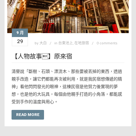
9 月
29
by
大白
in
台東池上
,
在地旅宿
0 comments
【人物故事】原來宿
清譽說「斷樹、石頭、漂流木、那些要被丟掉的東西，透過
親手改造，讓它們都能再次被利用，就是我民宿想傳遞的精
神」看他閃閃發光的眼神，這棟民宿是他努力後實現的夢
想，也是他的大玩具，每個由他親手打造的小角落，都能感
受到手作的溫度與用心。
READ MORE