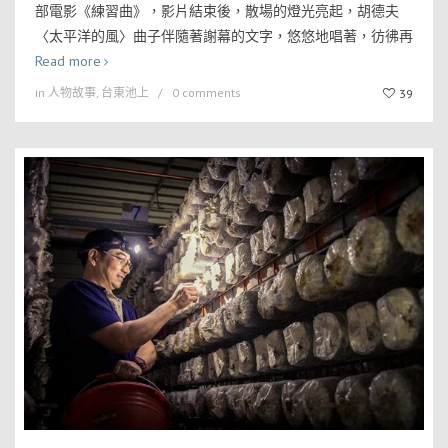
部電影《練習曲》，影片結束後，散場的燈光亮起，胡德夫
〈太平洋的風〉曲子伴隨著謝幕的文字，悠悠地唱著，彷彿再
Read more
in
人物故事
,
台東池上
0 comments
39