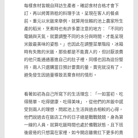
每樣食材皆親自拜訪生產者，確認食材合格才會下
訂，再以絝菁熟稔的料理手法，呈現在客人的餐桌
前。重元以米飯來舉例，就算用信賴的池上農家所生
產的稻米，烹煮時也有許多要注意的地方：「不同的
電鍋與天氣，就要調整不同的水分與時間，才能呈現
米飯最美味的姿態。」也因此在調整菜單階段，冰箱
時有失敗的米飯，那些都是不能賣人的，但討厭浪費
的他只能通通塞進自己的肚子裡，同樣也因為這份堅
持，兩人只選購當日預計要賣的量，賣完就沒有了，
避免發生因過量導致丟棄食材的情形。
»
看著如初為自己所寫下的生活理念：「一如當初、吃
得簡單、吃得健康、吃得美味」，從他們的丼飯中感
受到兩人的理想，問起池上生活與過去相較的心得，
他們說過去在飯店工作的日子總是戰戰兢兢，身為第
一線的人員，就算吃飯時間也處於備戰狀態，且下班
後疲倦的只想窩在家裡，如今開店雖需扛下更多的責