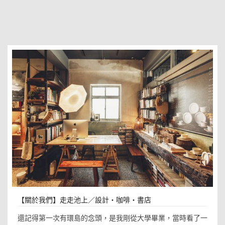
【關於我們】走走池上／設計・咖啡・書店
還記得第一次有環島的念頭，是我剛從大學畢業，當時看了一