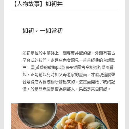
【人物故事】如初丼
»
如初，一如當初
»
如初是位於中華路上一間專賣丼飯的店，外頭有著古
早台式的拉門，走進店內會聽見一首首經典的台語歌
曲。當[黃昏的故鄉]以董事長樂團古今相通的樂風響
起，正勾勒起兒時祖父母老家的畫面，才發現這股聲
音是從店內舊碗櫥所發出來的，這畫面開啟了我的記
憶，於是問老闆是否為南部人，果然是來自同鄉。
»