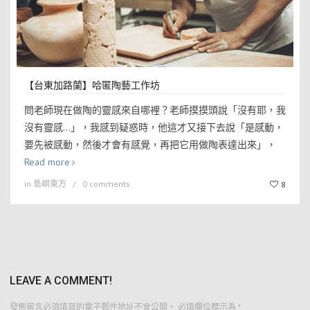
【台東加路蘭】哈匿陶藝工作坊
問老師現在做陶的靈感來自哪裡？老師摸摸頭說「沒有耶，我
沒有靈感…」，我感到疑惑時，他這才又接下去說「是感動，
要先被感動，然後才會有感覺，再把它用做陶表達出來」，
Read more
in
島嶼東方
0 comments
8
LEAVE A COMMENT!
發佈留言必須填寫的電子郵件地址不會公開。
必填欄位標示為
*