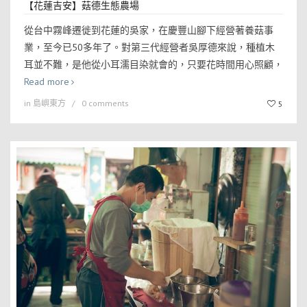
【花蓮吉安】菇德生態農場
從台中霧峰遷徙到花蓮的吳家，在慶豐山腳下經營著養菇事
業，至今已50多年了。對第三代經營者吳厚德來說，種植木
耳並不難，是他從小耳濡目染就會的，只要花時間用心照顧，
Read more
in
島嶼東方
0 comments
5