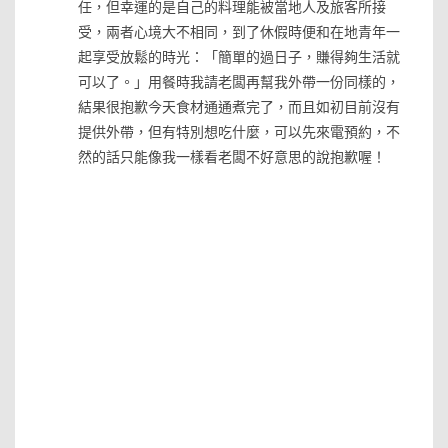
任，但幸運的是自己的料理能被當地人及旅客所接
受，兩者心境大不相同，到了休假時便和在地青年一
起享受放鬆的時光：「簡單的過日子，賺得夠生活就
可以了。」用餐時我請老闆再幫我外帶一份同樣的，
結果很抱歉今天食材通通煮完了，而且如初目前沒有
提供外帶，但有特別想吃什麼，可以先來電預約，不
然的話只能像我一樣看老闆不好意思的說抱歉喔！
»