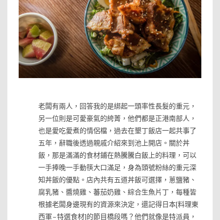
»
老闆有兩人，回答我的是綁起一頭率性長髮的重元，
另一位則是可愛豪氣的絝菁，他們都是正港南部人，
也是愛吃愛煮的情侶檔，過去在墾丁飯店一起共事了
五年，辭職後透過親戚介紹來到池上開店。關於丼
飯，那是滿滿的食材鋪在熱騰騰白飯上的料理，可以
一手捧晚一手動筷大口滿足，身為頭號粉絲的重元深
知丼飯的優點。店內共有五道丼飯可選擇，蔥鹽豬、
腐乳豬、醬燒雞、蕃茄奶雞、綜合生魚片丁，每種皆
根據老闆身邊現有的資源來決定，還記得日本[料理東
西軍–特選食材]的節目橋段嗎？他們就像是特派員，