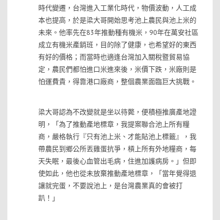
時代變遷，台灣進入工業化時代，物價波動，人工成
本也提高，於是梁大哥開始思考池上農民與池上米的
未來。他率先在83年推動種有機米，90年在萬安社區
成立有機米產銷班，目的除了健康，也希望好的東西
有好的價格；而當時也適逢台灣加入關稅暨貿易協
定，農民們都怕進口米進來後，米價下跌，米廠則是
怕運費貴，得靠港口廠商，整個農業面臨巨大挑戰。
⋅
梁大哥認為不改變就是坐以待斃，便積極推廣產地證
明，「為了推動產地標章，我提案聯合池上所有糧
商，嚴格執行『只有池上米、才能貼池上標籤』，我
帶農民到鄉公所丟雞蛋抗爭，槓上所有外地糧商，每
天失眠，最後心血管出毛病，住進加護病房。」但即
使如此，他也從未放棄推動產地標章，「當年覺得退
讓就完蛋，不要說池上，是台灣農業真的會被打
趴！」
⋅