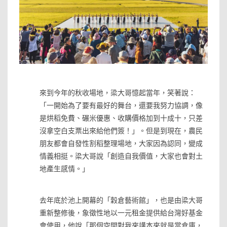
⋅
來到今年的秋收場地，梁大哥憶起當年，笑著說：
「一開始為了要有最好的舞台，還要我努力協調，像
是烘稻免費、碾米優惠、收購價格加到十成十，只差
沒拿空白支票出來給他們簽！」。但是到現在，農民
朋友都會自發性割稻整理場地，大家因為認同，變成
情義相挺。梁大哥說「創造自我價值，大家也會對土
地產生感情。」
⋅
去年底於池上開幕的「穀倉藝術館」，也是由梁大哥
重新整修後，象徵性地以一元租金提供給台灣好基金
會使用，他說「那個空間對我來講本來就是當倉庫，