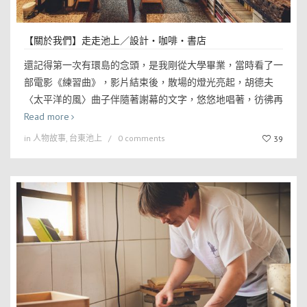
【關於我們】走走池上／設計・咖啡・書店
還記得第一次有環島的念頭，是我剛從大學畢業，當時看了一
部電影《練習曲》，影片結束後，散場的燈光亮起，胡德夫
〈太平洋的風〉曲子伴隨著謝幕的文字，悠悠地唱著，彷彿再
Read more
in
人物故事
,
台東池上
0 comments
39