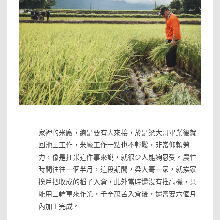
⋅
家裡的米廠，總是要有人來接，於是梁大哥畢業後就
回池上工作，米廠工作一點也不輕鬆，非常仰賴勞
力，像是扛米這件事來說，就很少人能夠忍受。農忙
時間往往一個半月，這段期間，梁大哥一家，就挨家
挨戶把收成的稻子入倉，此外當時還沒有推高機，只
能用三輪車來作業，千辛萬苦入倉後，還需要六個月
內加工完成。